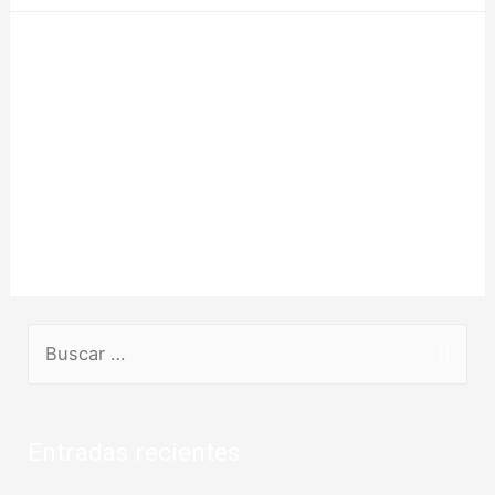
Remate «Genética y
rusticidad» – 5 de Octubre –
16.00 H
Deja un comentario
/
Remates
/ Por
Julio Xavier
Entradas recientes